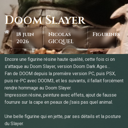
Doom Slayer
»
»
Accueil
Figurines
Doom Slayer
18 juin
Nicolas
Figurines
2026
GICQUEL
Encore une figurine résine haute qualité, cette fois ci on
s’attaque au Doom Slayer, version Doom Dark Ages…
Fan de DOOM depuis la première version PC, puis PSX,
puis re-PC avec DOOM3, et les suivants, il fallait forcément
rendre hommage au Doom Slayer.
Impression résine, peinture avec effets, ajout de fausse
fourrure sur la cape en peaux de j’sais pas quel animal.
Une belle figurine qui en jette, par ses détails et la posture
du Slayer.