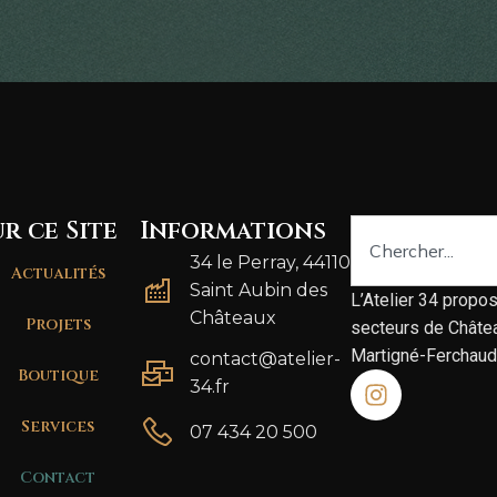
ur ce Site
Informations
34 le Perray, 44110
Actualités
Saint Aubin des
L’Atelier 34 propos
Châteaux
Projets
secteurs de Châtea
Martigné-Ferchaud
contact@atelier-
Boutique
34.fr
Services
07 434 20 500
Contact