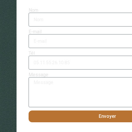
Nom
E-mail
Tél
Message
Envoyer