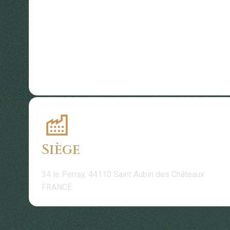
Siège
34 le Perray, 44110 Saint Aubin des Châteaux
FRANCE